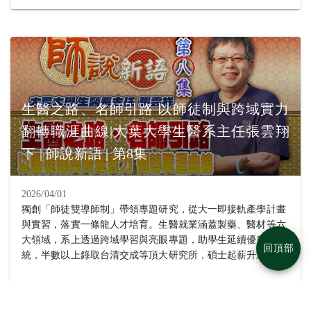
現，原本幫助神經細胞生長的NRN1基因在肺癌中會被癌細胞
國防醫學院微生物及免疫學研究所、國立台南大學生物科技學
利用，促進腫瘤增生與侵襲，希望未來能將研究成果應用於臨
系碩士班；周巧閔同學在劉淑瑛老師指導下，考取國立成功大
床，發展新的治療靶點。 生物醫學系主任張雲祥指出，系上
學臨床醫學研究所。 畢業於南投高中的周巧閔同學回顧學習
以生物科技為核心，培育學生在生物醫學領域的專業能力與研
歷程時表示，大一從班導師劉淑瑛老師口中得知彰化基督教醫
究實力。學生們參與實驗室專題研究，發展自我潛力，並以多
院的實習機會，她本身對生物領域很感興趣，因此報名參加，
元實習與課程訓練為基礎，因此能在研究所考試脫穎而出。
連續三個暑假都在血液腫瘤醫學研究室實驗，不但了解到醫學
中心的研究運作，更幫助她確立攻讀碩士班的目標。彰基實習
生醫之路、名師引路 以師徒制與跨域實力
的經驗與劉淑瑛老師指導她做天然藥物對血癌細胞影響的專題
翻轉職涯曲線|大葉大學生醫系主任張雲翔
成果，都讓她在研究所考試受到肯定，她期望自己未來能將大
下 | 師說新語 | 第8集
數據分析應用於臨床醫學研究，提升生物醫學領域的研究深
度。 同時錄取五個國立大學碩士班的盧又嘉同學，畢業於高
雄的三民高中，她說，就讀大葉大學生物醫學，加入柳源德老
2026/04/01
師的微生物基因體暨合成生物學實驗室後，她選擇跟生活有關
獨創「師徒雙導師制」帶領專題研究，從大一即接軌產學計畫
的題目，探討天然代謝物對口腔蛀牙細菌的抑制，老師給予學
與實習，落實一條龍人才培育。生醫就業涵蓋製藥、醫材等六
生很大的發揮空間，鼓勵她嘗試，肯定並支持她去做想做的
大領域，系上透過跨域學習與亮眼專題，助學生延續優良傳
事，很開心可以如願考取自己的第一志願，未來要繼續深化研
回頂部
統，半數以上錄取台清交成等頂大研究所，碩士起薪升遷更具
究。 小港高中畢業的戴庭誼同學感謝生醫系蔡孟?老師、學姐
優勢！ ? 立刻上 PeiPei 找你的神隊友 ? https://pei.com.tw/ 回
及系上提供的研究資源與指導，讓研究順利完成，也順利考上
顧上集 ? https://www.youtube.com/watch?v=krZznaP1bSg
MORE
研究所。她的專題「NRN1基因促進肺腺癌細胞惡化」研究發
#PeiPei #大葉大學 #生醫系 #師徒制 #雙導師 #面試 #1111
現，原本幫助神經細胞生長的NRN1基因在肺癌中會被癌細胞