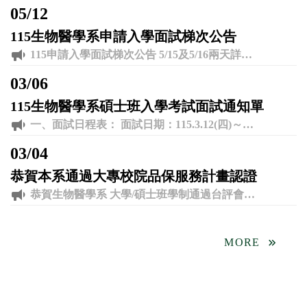
05
/
12
115生物醫學系申請入學面試梯次公告
115申請入學面試梯次公告 5/15及5/16兩天詳見附件 如有需要異動時間，請於上班時間來電生物醫學系 連絡電話04-8511888轉4251 聯絡人:蕭小姐
03
/
06
115生物醫學系碩士班入學考試面試通知單
一、面試日程表： 面試日期：115.3.12(四)～115.3.14(六) 二、注意事項： 1.考生請務必攜帶本通知單及國民身分證件或駕照、IC健保卡等具有相片及身分證字號之 證件，以利身份查核作業。 2.請考生務必於規定時間內到指定地點辦理面試報到手續，逾時者視同放棄考試權益，不得要求補考。報到前，請務必先至各學系體溫檢測站進行體溫及相關事項檢測，完成後方可至試場應試。 3.因應疫情及顧及考生健康，面試當日請考生自備並全程配戴口罩。 4.為避免考場人員過度集中易發生群聚感染，建議考生親友儘可能不要陪考，尤其有發燒、咳嗽、流鼻水等呼吸道症狀者。 三、聯絡資訊： ◎系所助理：蕭小姐 ◎聯絡電話：04-8511888分機4251 ◎系辦公室：外語大樓J501 ◎電子郵件信箱：dmb6510@mail.dyu.edu.tw
03
/
04
恭賀本系通過大專校院品保服務計畫認證
恭賀生物醫學系 大學/碩士班學制通過台評會認證
MORE