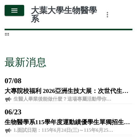
跳
大葉大學生物醫學
到
系
主
要
:::
內
容
最新消息
07
/
08
大專院校福利 2026亞洲生技大展：次世代生醫論壇 ╳ 企業直擊！
生醫人畢業後能做什麼？這場專屬活動帶你走出實驗室，提早接軌產業真實樣貌！ ? 活動雙重亮點 ? 上半場｜4位CEOs 職場對談 與 AI 智慧醫療、精準醫療、CDMO 重量級高管面對面，暢聊產業趨勢與企業渴求的即戰力！ ? 下半場｜生技展企業參訪 專人帶隊直擊展場！由企業主管親自解說公司亮點，並享有與前輩當面交流的專屬時光！ ? 【活動資訊】 時間： 7/18（六）13:00 - 16:30 地點： 南港展覽館 1 館 4 樓 404 室 對象： 全台生醫系所大學、碩博士生 費用： 免費（各路線名額有限，依報名順序優先分發） 手刀報名? http://short.biotech-edu.com/99ulp8
06
/
23
生物醫學系115學年度運動績優學生單獨招生面試梯次暨相關說明
1.面試日期：115年6月24日(三)～115年6月25日(四) 2.報到地點:生物醫學系系辦公室J501。 3.面試地點:生物醫學系會議室J501-03。 其他相關說明及面試時間梯次請參閱附件。