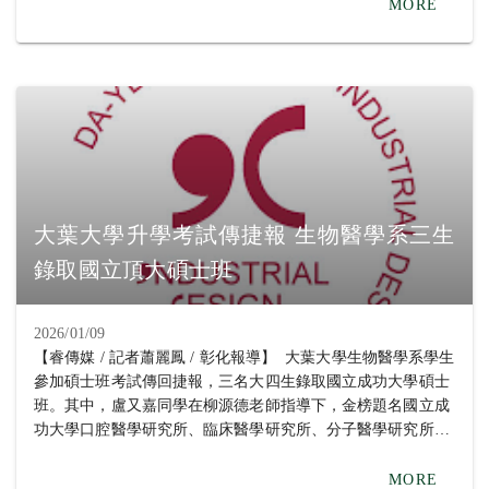
所；戴庭誼同學在蔡孟?老師指導下，同時錄取國立成功大學
MORE
口腔醫學研究所、國立中正大學生物醫學科學系生物醫學碩士
班、國防醫學院微生物及免疫學研究所、國立台南大學生物科
技學系碩士班；周巧閔同學在劉淑瑛老師指導下，考取國立成
功大學臨床醫學研究所。 畢業於南投高中的周巧閔同學回顧
學習歷程時表示，大一從班導師劉淑瑛老師口中得知彰化基督
教醫院的實習機會，她本身對生物領域很感興趣，因此報名參
加，連續三個暑假都在血液腫瘤醫學研究室實驗，不但了解到
醫學中心的研究運作，更幫助她確立攻讀碩士班的目標。彰基
實習的經驗與劉淑瑛老師指導她做天然藥物對血癌細胞影響的
大葉大學升學考試傳捷報 生物醫學系三生
專題成果，都讓她在研究所考試受到肯定，她期望自己未來能
錄取國立頂大碩士班
將大數據分析應用於臨床醫學研究，提升生物醫學領域的研究
深度。 同時錄取五個國立大學碩士班的盧又嘉同學，畢業於
高雄的三民高中，她說，就讀大葉大學生物醫學，加入柳源德
2026/01/09
老師的微生物基因體暨合成生物學實驗室後，她選擇跟生活有
【睿傳媒 / 記者蕭麗鳳 / 彰化報導】 大葉大學生物醫學系學生
關的題目，探討天然代謝物對口腔蛀牙細菌的抑制，老師給予
參加碩士班考試傳回捷報，三名大四生錄取國立成功大學碩士
學生很大的發揮空間，鼓勵她嘗試，肯定並支持她去做想做的
班。其中，盧又嘉同學在柳源德老師指導下，金榜題名國立成
事，很開心可以如願考取自己的第一志願，未來要繼續深化研
功大學口腔醫學研究所、臨床醫學研究所、分子醫學研究所、
究。 小港高中畢業的戴庭誼同學感謝生醫系蔡孟?老師、學姐
微生物與免疫學研究所，以及國立中山大學生物醫學研究所；
及系上提供的研究資源與指導，讓研究順利完成，也順利考上
戴庭誼同學在蔡孟?老師指導下，同時錄取國立成功大學口腔
MORE
研究所。她的專題「NRN1基因促進肺腺癌細胞惡化」研究發