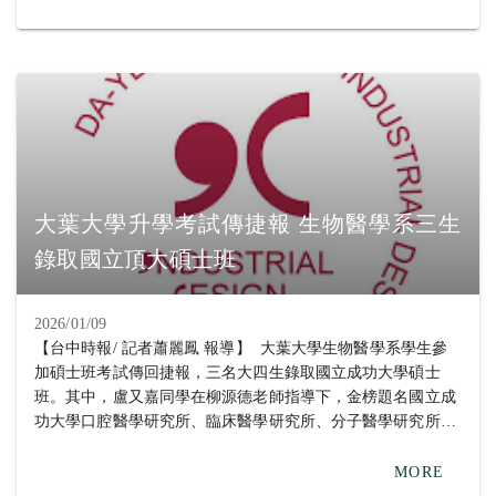
醫學研究所、國立中正大學生物醫學科學系生物醫學碩士班、
現，原本幫助神經細胞生長的NRN1基因在肺癌中會被癌細胞
國防醫學院微生物及免疫學研究所、國立台南大學生物科技學
利用，促進腫瘤增生與侵襲，希望未來能將研究成果應用於臨
系碩士班；周巧閔同學在劉淑瑛老師指導下，考取國立成功大
床，發展新的治療靶點。 生物醫學系主任張雲祥指出，系上
學臨床醫學研究所。 畢業於南投高中的周巧閔同學回顧學習
以生物科技為核心，培育學生在生物醫學領域的專業能力與研
歷程時表示，大一從班導師劉淑瑛老師口中得知彰化基督教醫
究實力。學生們參與實驗室專題研究，發展自我潛力，並以多
院的實習機會，她本身對生物領域很感興趣，因此報名參加，
元實習與課程訓練為基礎，因此能在研究所考試脫穎而出。
連續三個暑假都在血液腫瘤醫學研究室實驗，不但了解到醫學
中心的研究運作，更幫助她確立攻讀碩士班的目標。彰基實習
的經驗與劉淑瑛老師指導她做天然藥物對血癌細胞影響的專題
大葉大學升學考試傳捷報 生物醫學系三生
成果，都讓她在研究所考試受到肯定，她期望自己未來能將大
錄取國立頂大碩士班
數據分析應用於臨床醫學研究，提升生物醫學領域的研究深
度。 同時錄取五個國立大學碩士班的盧又嘉同學，畢業於高
雄的三民高中，她說，就讀大葉大學生物醫學，加入柳源德老
2026/01/09
師的微生物基因體暨合成生物學實驗室後，她選擇跟生活有關
【台中時報/ 記者蕭麗鳳 報導】 大葉大學生物醫學系學生參
的題目，探討天然代謝物對口腔蛀牙細菌的抑制，老師給予學
加碩士班考試傳回捷報，三名大四生錄取國立成功大學碩士
生很大的發揮空間，鼓勵她嘗試，肯定並支持她去做想做的
班。其中，盧又嘉同學在柳源德老師指導下，金榜題名國立成
事，很開心可以如願考取自己的第一志願，未來要繼續深化研
功大學口腔醫學研究所、臨床醫學研究所、分子醫學研究所、
究。 小港高中畢業的戴庭誼同學感謝生醫系蔡孟?老師、學姐
微生物與免疫學研究所，以及國立中山大學生物醫學研究所；
及系上提供的研究資源與指導，讓研究順利完成，也順利考上
戴庭誼同學在蔡孟?老師指導下，同時錄取國立成功大學口腔
MORE
研究所。她的專題「NRN1基因促進肺腺癌細胞惡化」研究發
醫學研究所、國立中正大學生物醫學科學系生物醫學碩士班、