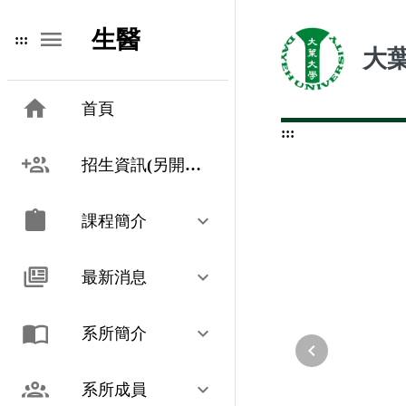
跳
生醫
到
:::
大
主
要
內
首頁
容
:::
招生資訊(另開新視窗)
課程簡介
最新消息
系所簡介
系所成員