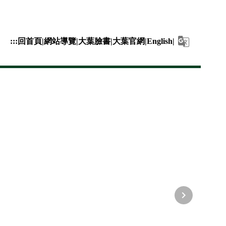
:::
回首頁|
網站導覽|
大葉臉書|
大葉官網|
English|