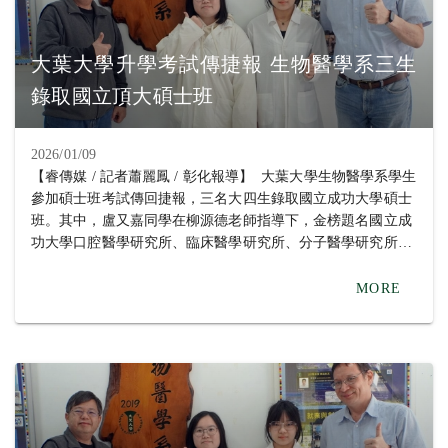
加，連續三個暑假都在血液腫瘤醫學研究室實驗，不但了解到
醫學中心的研究運作，更幫助她確立攻讀碩士班的目標。彰基
實習的經驗與劉淑瑛老師指導她做天然藥物對血癌細胞影響的
大葉大學升學考試傳捷報 生物醫學系三生
專題成果，都讓她在研究所考試受到肯定，她期望自己未來能
錄取國立頂大碩士班
將大數據分析應用於臨床醫學研究，提升生物醫學領域的研究
深度。 同時錄取五個國立大學碩士班的盧又嘉同學，畢業於
高雄的三民高中，她說，就讀大葉大學生物醫學，加入柳源德
2026/01/09
老師的微生物基因體暨合成生物學實驗室後，她選擇跟生活有
【睿傳媒 / 記者蕭麗鳳 / 彰化報導】 大葉大學生物醫學系學生
關的題目，探討天然代謝物對口腔蛀牙細菌的抑制，老師給予
參加碩士班考試傳回捷報，三名大四生錄取國立成功大學碩士
學生很大的發揮空間，鼓勵她嘗試，肯定並支持她去做想做的
班。其中，盧又嘉同學在柳源德老師指導下，金榜題名國立成
事，很開心可以如願考取自己的第一志願，未來要繼續深化研
功大學口腔醫學研究所、臨床醫學研究所、分子醫學研究所、
究。 小港高中畢業的戴庭誼同學感謝生醫系蔡孟?老師、學姐
微生物與免疫學研究所，以及國立中山大學生物醫學研究所；
及系上提供的研究資源與指導，讓研究順利完成，也順利考上
戴庭誼同學在蔡孟?老師指導下，同時錄取國立成功大學口腔
MORE
研究所。她的專題「NRN1基因促進肺腺癌細胞惡化」研究發
醫學研究所、國立中正大學生物醫學科學系生物醫學碩士班、
現，原本幫助神經細胞生長的NRN1基因在肺癌中會被癌細胞
國防醫學院微生物及免疫學研究所、國立台南大學生物科技學
利用，促進腫瘤增生與侵襲，希望未來能將研究成果應用於臨
系碩士班；周巧閔同學在劉淑瑛老師指導下，考取國立成功大
床，發展新的治療靶點。 生物醫學系主任張雲祥指出，系上
學臨床醫學研究所。 畢業於南投高中的周巧閔同學回顧學習
以生物科技為核心，培育學生在生物醫學領域的專業能力與研
歷程時表示，大一從班導師劉淑瑛老師口中得知彰化基督教醫
究實力。學生們參與實驗室專題研究，發展自我潛力，並以多
院的實習機會，她本身對生物領域很感興趣，因此報名參加，
元實習與課程訓練為基礎，因此能在研究所考試脫穎而出。
連續三個暑假都在血液腫瘤醫學研究室實驗，不但了解到醫學