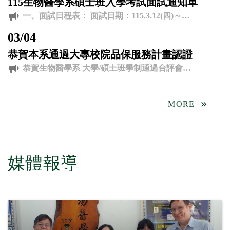
115生物醫學系碩士班入學考試面試通知單
一、面試日程表： 面試日期：115.3.12(四)～115.3.14(六) 二、注意事項： 1.考生請務必攜帶本通知單及國民身分證件或駕照、IC健保卡等具有相片及身分證字號之 證件，以利身份查核作業。 2.請考生務必於規定時間內到指定地點辦理面試報到手續，逾時者視同放棄考試權益，不得要求補考。報到前，請務必先至各學系體溫檢測站進行體溫及相關事項檢測，完成後方可至試場應試。 3.因應疫情及顧及考生健康，面試當日請考生自備並全程配戴口罩。 4.為避免考場人員過度集中易發生群聚感染，建議考生親友儘可能不要陪考，尤其有發燒、咳嗽、流鼻水等呼吸道症狀者。 三、聯絡資訊： ◎系所助理：蕭小姐 ◎聯絡電話：04-8511888分機4251 ◎系辦公室：外語大樓J501 ◎電子郵件信箱：dmb6510@mail.dyu.edu.tw
03
/
04
恭賀本系通過大專校院品保服務計畫認證
恭賀生物醫學系 大學/碩士班學制通過台評會認證
MORE
媒體報導