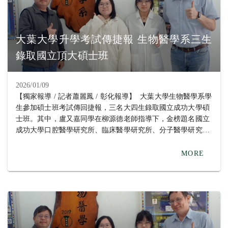
大葉大學升學考試傳捷報 生物醫學系三生
錄取國立頂大碩士班
2026/01/09
【獨家報導 / 記者蕭麗鳳 / 彰化報導】 大葉大學生物醫學系學
生參加碩士班考試傳回捷報，三名大四生錄取國立成功大學碩
士班。其中，盧又嘉同學在柳源德老師指導下，金榜題名國立
成功大學口腔醫學研究所、臨床醫學研究所、分子醫學研究
所、微生物與免疫學研究所，以及國立中山大學生物醫學研究
所；戴庭誼同學在蔡孟?老師指導下，同時錄取國立成功大學
MORE
口腔醫學研究所、國立中正大學生物醫學科學系生物醫學碩士
班、國防醫學院微生物及免疫學研究所、國立台南大學生物科
技學系碩士班；周巧閔同學在劉淑瑛老師指導下，考取國立成
功大學臨床醫學研究所。 畢業於南投高中的周巧閔同學回顧
學習歷程時表示，大一從班導師劉淑瑛老師口中得知彰化基督
教醫院的實習機會，她本身對生物領域很感興趣，因此報名參