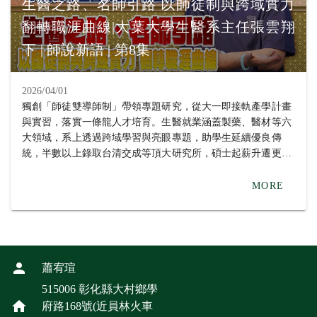
中心的研究運作，更幫助她確立攻讀碩士班的目標。彰基實習
生醫之路、名師引路 以師徒制與跨域實力
的經驗與劉淑瑛老師指導她做天然藥物對血癌細胞影響的專題
翻轉職涯曲線|大葉大學生醫系主任張雲翔
成果，都讓她在研究所考試受到肯定，她期望自己未來能將大
下 | 師說新語 | 第8集
數據分析應用於臨床醫學研究，提升生物醫學領域的研究深
度。 同時錄取五個國立大學碩士班的盧又嘉同學，畢業於高
雄的三民高中，她說，就讀大葉大學生物醫學，加入柳源德老
2026/04/01
師的微生物基因體暨合成生物學實驗室後，她選擇跟生活有關
獨創「師徒雙導師制」帶領專題研究，從大一即接軌產學計畫
的題目，探討天然代謝物對口腔蛀牙細菌的抑制，老師給予學
與實習，落實一條龍人才培育。生醫就業涵蓋製藥、醫材等六
生很大的發揮空間，鼓勵她嘗試，肯定並支持她去做想做的
大領域，系上透過跨域學習與亮眼專題，助學生延續優良傳
事，很開心可以如願考取自己的第一志願，未來要繼續深化研
統，半數以上錄取台清交成等頂大研究所，碩士起薪升遷更具
究。 小港高中畢業的戴庭誼同學感謝生醫系蔡孟?老師、學姐
優勢！ ? 立刻上 PeiPei 找你的神隊友 ? https://pei.com.tw/ 回
及系上提供的研究資源與指導，讓研究順利完成，也順利考上
顧上集 ? https://www.youtube.com/watch?v=krZznaP1bSg
MORE
研究所。她的專題「NRN1基因促進肺腺癌細胞惡化」研究發
#PeiPei #大葉大學 #生醫系 #師徒制 #雙導師 #面試 #1111
現，原本幫助神經細胞生長的NRN1基因在肺癌中會被癌細胞
【製作團隊】 1111媒體中心 整理 傅?倫 剪接 黃誌偉
利用，促進腫瘤增生與侵襲，希望未來能將研究成果應用於臨
床，發展新的治療靶點。 生物醫學系主任張雲祥指出，系上
以生物科技為核心，培育學生在生物醫學領域的專業能力與研
究實力。學生們參與實驗室專題研究，發展自我潛力，並以多
蕭宥瑄
元實習與課程訓練為基礎，因此能在研究所考試脫穎而出。
515006 彰化縣大村鄉學
府路168號(近員林火車