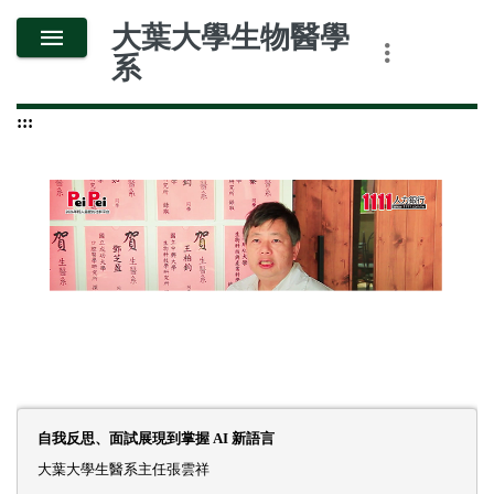
跳
大葉大學生物醫學
到
系
主
要
:::
內
容
自我反思、面試展現到掌握 AI 新語言
大
葉
大
學
生
醫
系
主
任
張
雲
祥