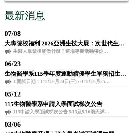
最新消息
07
/
08
大專院校福利 2026亞洲生技大展：次世代生醫論壇 ╳ 企業直擊！
生醫人畢業後能做什麼？這場專屬活動帶你走出實驗室，提早接軌產業真實樣貌！ ? 活動雙重亮點 ? 上半場｜4位CEOs 職場對談 與 AI 智慧醫療、精準醫療、CDMO 重量級高管面對面，暢聊產業趨勢與企業渴求的即戰力！ ? 下半場｜生技展企業參訪 專人帶隊直擊展場！由企業主管親自解說公司亮點，並享有與前輩當面交流的專屬時光！ ? 【活動資訊】 時間： 7/18（六）13:00 - 16:30 地點： 南港展覽館 1 館 4 樓 404 室 對象： 全台生醫系所大學、碩博士生 費用： 免費（各路線名額有限，依報名順序優先分發） 手刀報名? http://short.biotech-edu.com/99ulp8
06
/
23
生物醫學系115學年度運動績優學生單獨招生面試梯次暨相關說明
1.面試日期：115年6月24日(三)～115年6月25日(四) 2.報到地點:生物醫學系系辦公室J501。 3.面試地點:生物醫學系會議室J501-03。 其他相關說明及面試時間梯次請參閱附件。
05
/
12
115生物醫學系申請入學面試梯次公告
115申請入學面試梯次公告 5/15及5/16兩天詳見附件 如有需要異動時間，請於上班時間來電生物醫學系 連絡電話04-8511888轉4251 聯絡人:蕭小姐
03
/
06