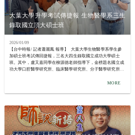
中心的研究運作，更幫助她確立攻讀碩士班的目標。彰基實習
的經驗與劉淑瑛老師指導她做天然藥物對血癌細胞影響的專題
大葉大學升學考試傳捷報 生物醫學系三生
成果，都讓她在研究所考試受到肯定，她期望自己未來能將大
錄取國立頂大碩士班
數據分析應用於臨床醫學研究，提升生物醫學領域的研究深
度。 同時錄取五個國立大學碩士班的盧又嘉同學，畢業於高
雄的三民高中，她說，就讀大葉大學生物醫學，加入柳源德老
2026/01/09
師的微生物基因體暨合成生物學實驗室後，她選擇跟生活有關
【台中時報/ 記者蕭麗鳳 報導】 大葉大學生物醫學系學生參
的題目，探討天然代謝物對口腔蛀牙細菌的抑制，老師給予學
加碩士班考試傳回捷報，三名大四生錄取國立成功大學碩士
生很大的發揮空間，鼓勵她嘗試，肯定並支持她去做想做的
班。其中，盧又嘉同學在柳源德老師指導下，金榜題名國立成
事，很開心可以如願考取自己的第一志願，未來要繼續深化研
功大學口腔醫學研究所、臨床醫學研究所、分子醫學研究所、
究。 小港高中畢業的戴庭誼同學感謝生醫系蔡孟?老師、學姐
微生物與免疫學研究所，以及國立中山大學生物醫學研究所；
及系上提供的研究資源與指導，讓研究順利完成，也順利考上
戴庭誼同學在蔡孟?老師指導下，同時錄取國立成功大學口腔
MORE
研究所。她的專題「NRN1基因促進肺腺癌細胞惡化」研究發
醫學研究所、國立中正大學生物醫學科學系生物醫學碩士班、
現，原本幫助神經細胞生長的NRN1基因在肺癌中會被癌細胞
國防醫學院微生物及免疫學研究所、國立台南大學生物科技學
利用，促進腫瘤增生與侵襲，希望未來能將研究成果應用於臨
系碩士班；周巧閔同學在劉淑瑛老師指導下，考取國立成功大
床，發展新的治療靶點。 生物醫學系主任張雲祥指出，系上
學臨床醫學研究所。 畢業於南投高中的周巧閔同學回顧學習
以生物科技為核心，培育學生在生物醫學領域的專業能力與研
歷程時表示，大一從班導師劉淑瑛老師口中得知彰化基督教醫
究實力。學生們參與實驗室專題研究，發展自我潛力，並以多
院的實習機會，她本身對生物領域很感興趣，因此報名參加，
元實習與課程訓練為基礎，因此能在研究所考試脫穎而出。
連續三個暑假都在血液腫瘤醫學研究室實驗，不但了解到醫學