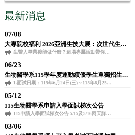
最新消息
07
/
08
大專院校福利 2026亞洲生技大展：次世代生醫論壇 ╳ 企業直擊！
生醫人畢業後能做什麼？這場專屬活動帶你走出實驗室，提早接軌產業真實樣貌！ ? 活動雙重亮點 ? 上半場｜4位CEOs 職場對談 與 AI 智慧醫療、精準醫療、CDMO 重量級高管面對面，暢聊產業趨勢與企業渴求的即戰力！ ? 下半場｜生技展企業參訪 專人帶隊直擊展場！由企業主管親自解說公司亮點，並享有與前輩當面交流的專屬時光！ ? 【活動資訊】 時間： 7/18（六）13:00 - 16:30 地點： 南港展覽館 1 館 4 樓 404 室 對象： 全台生醫系所大學、碩博士生 費用： 免費（各路線名額有限，依報名順序優先分發） 手刀報名? http://short.biotech-edu.com/99ulp8
06
/
23
生物醫學系115學年度運動績優學生單獨招生面試梯次暨相關說明
1.面試日期：115年6月24日(三)～115年6月25日(四) 2.報到地點:生物醫學系系辦公室J501。 3.面試地點:生物醫學系會議室J501-03。 其他相關說明及面試時間梯次請參閱附件。
05
/
12
115生物醫學系申請入學面試梯次公告
115申請入學面試梯次公告 5/15及5/16兩天詳見附件 如有需要異動時間，請於上班時間來電生物醫學系 連絡電話04-8511888轉4251 聯絡人:蕭小姐
03
/
06