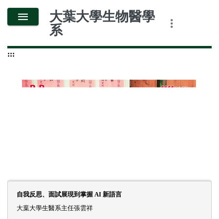
跳
大葉大學生物醫學
到
系
主
要
:::
內
容
自我反思、面試展現到掌握 AI 新語言
大
葉
大
學
生
醫
系
主
任
張
雲
祥