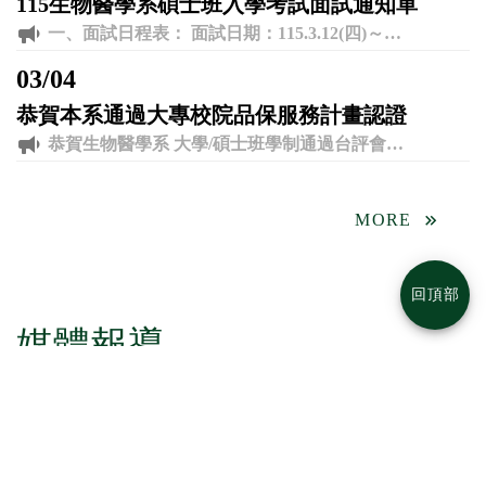
115生物醫學系碩士班入學考試面試通知單
一、面試日程表： 面試日期：115.3.12(四)～115.3.14(六) 二、注意事項： 1.考生請務必攜帶本通知單及國民身分證件或駕照、IC健保卡等具有相片及身分證字號之 證件，以利身份查核作業。 2.請考生務必於規定時間內到指定地點辦理面試報到手續，逾時者視同放棄考試權益，不得要求補考。報到前，請務必先至各學系體溫檢測站進行體溫及相關事項檢測，完成後方可至試場應試。 3.因應疫情及顧及考生健康，面試當日請考生自備並全程配戴口罩。 4.為避免考場人員過度集中易發生群聚感染，建議考生親友儘可能不要陪考，尤其有發燒、咳嗽、流鼻水等呼吸道症狀者。 三、聯絡資訊： ◎系所助理：蕭小姐 ◎聯絡電話：04-8511888分機4251 ◎系辦公室：外語大樓J501 ◎電子郵件信箱：dmb6510@mail.dyu.edu.tw
03
/
04
恭賀本系通過大專校院品保服務計畫認證
恭賀生物醫學系 大學/碩士班學制通過台評會認證
MORE
回頂部
媒體報導